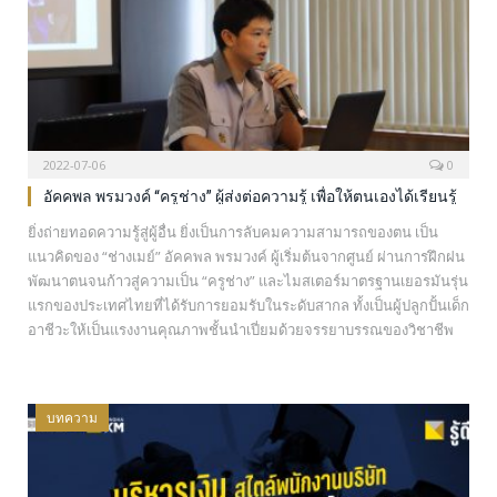
2022-07-06
0
อัคคพล พรมวงค์ “ครูช่าง” ผู้ส่งต่อความรู้ เพื่อให้ตนเองได้เรียนรู้
ยิ่งถ่ายทอดความรู้สู่ผู้อื่น ยิ่งเป็นการลับคมความสามารถของตน เป็น
แนวคิดของ “ช่างเมย์” อัคคพล พรมวงค์ ผู้เริ่มต้นจากศูนย์ ผ่านการฝึกฝน
พัฒนาตนจนก้าวสู่ความเป็น “ครูช่าง” และไมสเตอร์มาตรฐานเยอรมันรุ่น
แรกของประเทศไทยที่ได้รับการยอมรับในระดับสากล ทั้งเป็นผู้ปลูกปั้นเด็ก
อาชีวะให้เป็นแรงงานคุณภาพชั้นนำเปี่ยมด้วยจรรยาบรรณของวิชาชีพ
เมื่อแรกเริ่มทำงานที่บุญรอดฯ ผมทำงานที่บุญรอดฯ ได้ 11 ปีแล้วครับ เป็น
ช่างไฟฟ้า ฝ่ายวิศวกรรม-ซ่อมบำรุง…
บทความ