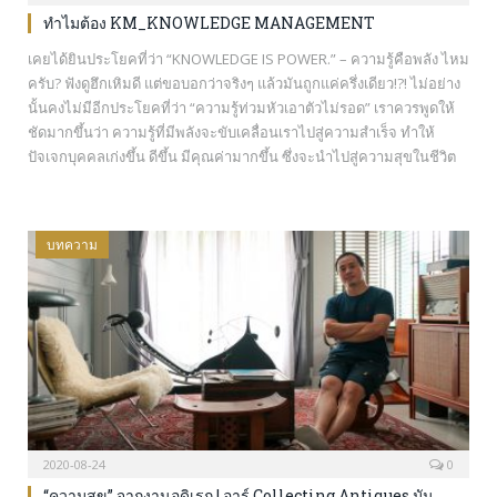
ทำไมต้อง KM_KNOWLEDGE MANAGEMENT
เคยได้ยินประโยคที่ว่า “KNOWLEDGE IS POWER.” – ความรู้คือพลัง ไหม
ครับ? ฟังดูฮึกเหิมดี แต่ขอบอกว่าจริงๆ แล้วมันถูกแค่ครึ่งเดียว!?! ไม่อย่าง
นั้นคงไม่มีอีกประโยคที่ว่า “ความรู้ท่วมหัวเอาตัวไม่รอด” เราควรพูดให้
ชัดมากขึ้นว่า ความรู้ที่มีพลังจะขับเคลื่อนเราไปสู่ความสำเร็จ ทำให้
ปัจเจกบุคคลเก่งขึ้น ดีขึ้น มีคุณค่ามากขึ้น ซึ่งจะนำไปสู่ความสุขในชีวิต
ได้นั้น…
บทความ
2020-08-24
0
“ความสุข” จากงานอดิเรก | อาร์ Collecting Antiques มัน