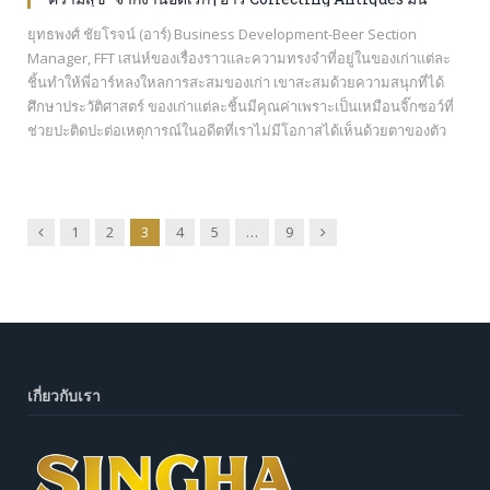
เหมือนเรานั่งไทม์แมชชีนย้อนกลับไปสนุกกับเรื่องราวที่อยู่ในของ
ยุทธพงศ์ ชัยโรจน์ (อาร์) Business Development-Beer Section
ชิ้นนั้น
Manager, FFT เสน่ห์ของเรื่องราวและความทรงจำที่อยู่ในของเก่าแต่ละ
ชิ้นทำให้พี่อาร์หลงใหลการสะสมของเก่า เขาสะสมด้วยความสนุกที่ได้
ศึกษาประวัติศาสตร์ ของเก่าแต่ละชิ้นมีคุณค่าเพราะเป็นเหมือนจิ๊กซอว์ที่
ช่วยปะติดปะต่อเหตุการณ์ในอดีตที่เราไม่มีโอกาสได้เห็นด้วยตาของตัว
เอง “สิ่งที่พี่ชอบที่สุดในของเก่าคือเรื่องราวของของแต่ละชิ้น ก่อนซื้อทุก
ครั้งพี่จะไปศึกษาว่าของเก่าชิ้นนี้ผลิตขึ้นที่ไหน เมื่อไหร่ มันเหมือนเรานั่ง
ไทม์แมชชีนย้อนกลับไปสนุกกับเรื่องราวที่อยู่ในของชิ้นนั้น” ของสะสม
ชิ้นแรกของพี่อาร์เป็นกล้อง Canon AE-1…
Previous
Next
1
2
3
4
5
…
9
เกี่ยวกับเรา