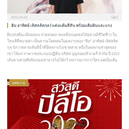
2022-04-05
0
ฮิม อาทิตย์ เลิศลลิตกุล | แต่งแต้มสีสัน พร้อมเติมฝันและแรง
บันดาลใจ
ฝีแปรงที่ละเอียดอ่อน ถ่ายทอดภาพเหมือนบุคคลได้อย่างมีชีวิตชีวา ใน
โทนสีที่สบายตา เป็นความโดดเด่นในผลงานของ “ฮิม” อาทิตย์ เลิศลลิต
กุล นักวาดลายเส้นสีน้ำที่มีผลงานไม่ขาดสาย หนึ่งในผลงานล่าสุดของ
เขา ได้แก่ ภาพวาดประกอบปฏิทิน บริษัท บุญรอดบริวเวอรี่ จำกัด ปี 2022
เส้นทางสายศิลปินของเขาอาจไม่ได้กว้างขวางมากกว่าใคร แต่เป็นเส้น
ทางที่เขาเดินไปด้วยความสุข…
บทความ