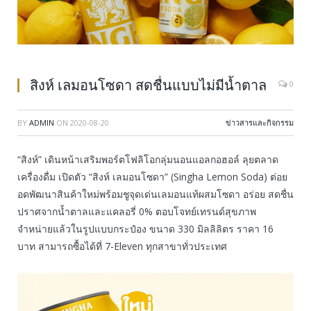
สิงห์ เลมอนโซดา สดชื่นแบบไม่มีน้ำตาล
0
BY
ADMIN
ON
2020-08-20
ข่าวสารและกิจกรรม
“สิงห์” เดินหน้าเสริมพอร์ตโฟลิโอกลุ่มนอนแอลกอฮอล์ ลุยตลาด
เครื่องดื่ม เปิดตัว “สิงห์ เลมอนโซดา” (Singha Lemon Soda) ต่อย
อดพัฒนาสินค้าใหม่พร้อมชูจุดเด่นเลมอนแท้ผสมโซดา อร่อย สดชื่น
ปราศจากน้ำตาลและแคลอรี่ 0% ตอบโจทย์เทรนด์สุขภาพ
จำหน่ายแล้วในรูปแบบกระป๋อง ขนาด 330 มิลลิลิตร ราคา 16
บาท สามารถซื้อได้ที่ 7-Eleven ทุกสาขาทั่วประเทศ