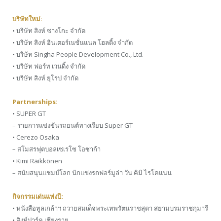
บริษัทใหม่:
• บริษัท สิงห์ ซางโกะ จำกัด
• บริษัท สิงห์ อินเตอร์เนชั่นแนล โฮลดิ้ง จำกัด
• บริษัท Singha People Development Co., Ltd.
• บริษัท ฟอร์ท เวนดิ้ง จำกัด
• บริษัท สิงห์ ยุโรป จำกัด
Partnerships:
• SUPER GT
– รายการแข่งขันรถยนต์ทางเรียบ Super GT
• Cerezo Osaka
– สโมสรฟุตบอลเซเรโซ โอซาก้า
• Kimi Räikkönen
– สนับสนุนแชมป์โลก นักแข่งรถฟอร์มูล่า วัน คิมิ ไรโคแนน
กิจกรรมเด่นแห่งปี:
• หนังสือทูลเกล้าฯ ถวายสมเด็จพระเทพรัตนราชสุดา สยามบรมราชกุมารี
• สิงห์ปาร์ค เชียงราย