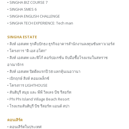
• SINGHA BIZ COURSE 7
• SINGHA SMES 6
• SINGHA ENGLISH CHALLENGE
• SINGHA TECH EXPERIENCE: Tech man
SINGHA ESTATE
• สิงห์ เอสเตท รุกคืบปักธง ธุรกิจอาคารสำนักงานลงทุนซันทาวเวอร์ส
• โครงการ “ดิ เอส อโศก”
• สิงห์ เอสเตท และฟิโก้ คอร์ปอเรชั่น จับมือซื้อโรงแรมในสหราช
อาณาจักร
• สิงห์ เอสเตท ปิดดีลแรกปี 58 แลกหุ้นเนอวานา
• เบิกฤกษ์ สิงห์ คอมเพล็กซ์
• โครงการ LIGHTHOUSE
• สันติบุรี สมุย และ พีพี วิลเลจ บีช รีสอร์ท
• Phi Phi Island Village Beach Resort
• โรงแรมสันติบุรี บีช รีสอร์ท แอนด์ สปา
คอนเสิร์ต
• คอนเสิร์ตในประเทศ