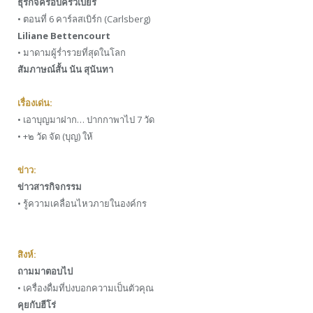
ธุรกิจครอบครัวเบียร์
• ตอนที่ 6 คาร์ลสเบิร์ก (Carlsberg)
Liliane Bettencourt
• มาดามผู้รํ่ารวยที่สุดในโลก
สัมภาษณ์สั้น นัน สุนันทา
เรื่องเด่น:
• เอาบุญมาฝาก… ปากกาพาไป 7 วัด
• +๒ วัด จัด (บุญ) ให้
ข่าว:
ข่าวสารกิจกรรม
• รู้ความเคลื่อนไหวภายในองค์กร
สิงห์:
ถามมาตอบไป
• เครื่องดื่มที่บ่งบอกความเป็นตัวคุณ
คุยกับฮีโร่