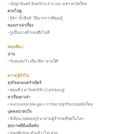
• ณัชฐานันตร์ จันทร์กระจ่าง และ พชร คงวัดใหม่
ตามไปดู
• รู้จัก “นํ้าสิงห์” ให้มากกว่าที่คุณรู้
ของเก่าเล่าเรื่อง
• รูปปั้นนางฟ้าแห่งตึกไอที
ท่องเที่ยว:
น่าน
• รับลมชมวิว เที่ยวชิล “น่านใต้”
ความรู้ทั่วไป:
ธุรกิจครอบครัวเบียร์
• ตอนที่ 6 คาร์ลสเบิร์ก (Carlsberg)
หาเรื่องมาเล่า
• Horizontal Mergers การขยายธุรกิจแบบสมัยใหม่
บุคคลน่าสนใจ
• ลิเลียน เบตตองกูร์ มาดามผู้รํ่ารวยที่สุดในโลก
สุขภาพดีมีเคล็ดลับ
• 9 พฤติกรรม ทำแล้ว (ไม่) สวย