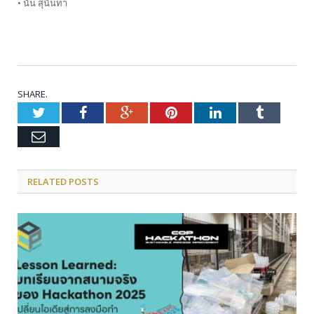
• นัน สุนันทา
SHARE.
Twitter
Facebook
Google+
Pinterest
LinkedIn
Tumblr
Email
RELATED POSTS