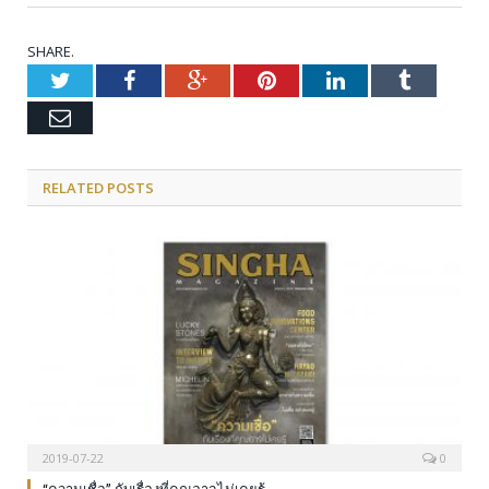
SHARE.
Twitter
Facebook
Google+
Pinterest
LinkedIn
Tumblr
Email
RELATED POSTS
2019-07-22
0